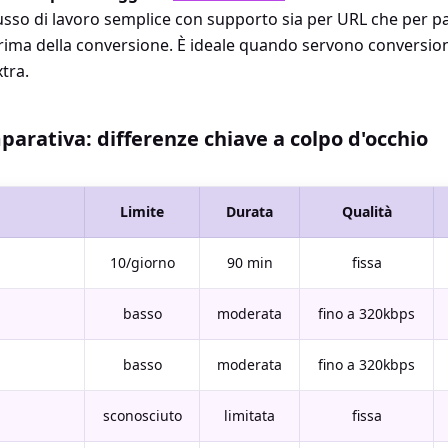
sso di lavoro semplice con supporto sia per URL che per par
prima della conversione. È ideale quando servono conversio
tra.
parativa: differenze chiave a colpo d'occhio
Limite
Durata
Qualità
10/giorno
90 min
fissa
basso
moderata
fino a 320kbps
basso
moderata
fino a 320kbps
sconosciuto
limitata
fissa