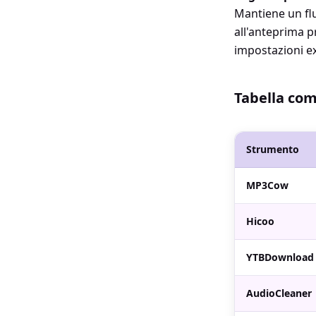
Mantiene un flu
all'anteprima 
impostazioni ex
Tabella com
Strumento
MP3Cow
Hicoo
YTBDownload
AudioCleaner