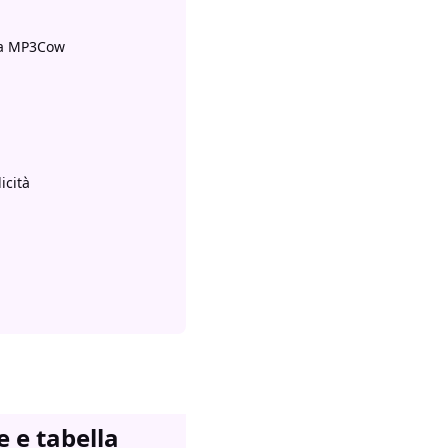
a a MP3Cow
icità
e e tabella