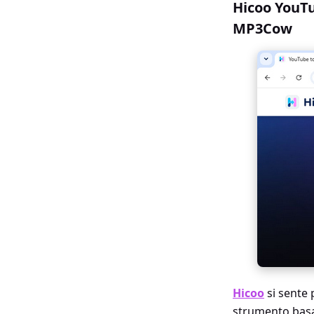
Hicoo YouTu
MP3Cow
Hicoo
si sente 
strumento basa