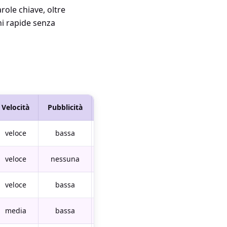
ole chiave, oltre
ni rapide senza
Velocità
Pubblicità
Supporto Ricerca
veloce
bassa
solo URL
veloce
nessuna
sì
veloce
bassa
sì
media
bassa
solo URL