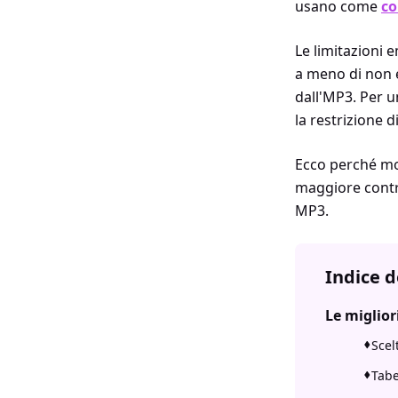
usano come
co
Le limitazioni
a meno di non e
dall'MP3. Per u
la restrizione d
Ecco perché mol
maggiore contro
MP3.
Indice d
Le miglior
Scel
Tabe