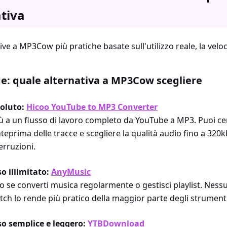
tiva
ive a MP3Cow più pratiche basate sull'utilizzo reale, la velocit
de: quale alternativa a MP3Cow scegliere
soluto:
Hicoo YouTube to MP3 Converter
più a un flusso di lavoro completo da YouTube a MP3. Puoi c
anteprima delle tracce e scegliere la qualità audio fino a 320
erruzioni.
so illimitato:
AnyMusic
 se converti musica regolarmente o gestisci playlist. Nessun
ch lo rende più pratico della maggior parte degli strument
so semplice e leggero:
YTBDownload