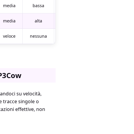
media
bassa
solo URL
media
alta
sì
veloce
nessuna
sì
MP3Cow
andoci su velocità,
e tracce singole o
azioni effettive, non