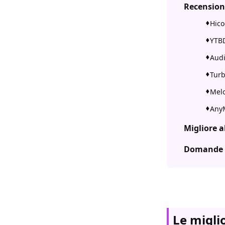
Recension
Hico
YTBD
Audi
Turb
Melo
AnyM
Migliore a
Domande 
Le migli