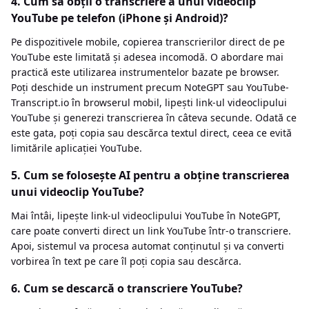
4. Cum să obții o transcriere a unui videoclip
YouTube pe telefon (iPhone și Android)?
Pe dispozitivele mobile, copierea transcrierilor direct de pe
YouTube este limitată și adesea incomodă. O abordare mai
practică este utilizarea instrumentelor bazate pe browser.
Poți deschide un instrument precum NoteGPT sau YouTube-
Transcript.io în browserul mobil, lipești link-ul videoclipului
YouTube și generezi transcrierea în câteva secunde. Odată ce
este gata, poți copia sau descărca textul direct, ceea ce evită
limitările aplicației YouTube.
5. Cum se folosește AI pentru a obține transcrierea
unui videoclip YouTube?
Mai întâi, lipește link-ul videoclipului YouTube în NoteGPT,
care poate converti direct un link YouTube într-o transcriere.
Apoi, sistemul va procesa automat conținutul și va converti
vorbirea în text pe care îl poți copia sau descărca.
6. Cum se descarcă o transcriere YouTube?