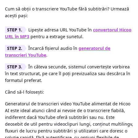
Cum să obții o transcriere YouTube fără subtitrări? Urmează
acești pași:
Lipește adresa URL YouTube în
convertorul Hicoo
URL în MP3
pentru a extrage sunetul.
Încarcă fișierul audio în
generatorul de
transcrieri YouTube
.
În câteva secunde, sistemul convertește vorbirea
în text structurat, pe care îl poți previzualiza sau descărca în
formatul preferat.
Când să-l folosești:
Generatorul de transcrieri video YouTube alimentat de Hicoo
AI este ideal atunci când ai nevoie de o transcriere fiabilă,
indiferent dacă YouTube oferă subtitrări sau nu. Este
deosebit de util pentru videoclipuri lungi, conținut multilingv,
fluxuri de lucru pentru subtitrări și utilizatori care doresc o
soluție rapidă, fără autentificare, cu opțiuni flexibile de