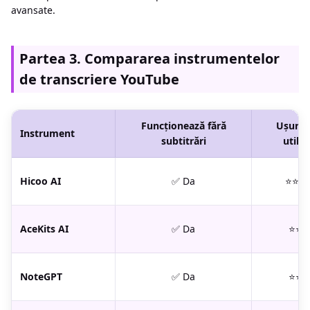
avansate.
Partea 3. Compararea instrumentelor
de transcriere YouTube
Funcționează fără
Ușurinț
Instrument
subtitrări
utiliz
Hicoo AI
✅ Da
⭐⭐⭐
AceKits AI
✅ Da
⭐⭐⭐
NoteGPT
✅ Da
⭐⭐⭐