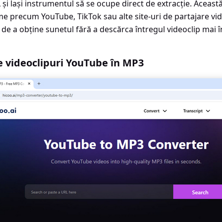
 și lași instrumentul să se ocupe direct de extracție. Acea
e precum YouTube, TikTok sau alte site-uri de partajare vide
 de a obține sunetul fără a descărca întregul videoclip mai în
 videoclipuri YouTube în MP3