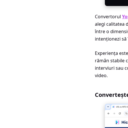
Convertorul
Yo
alegi calitatea 
între o dimensi
intenționezi să î
Experiența este
rămân stabile c
interviuri sau c
video.
Converteșt