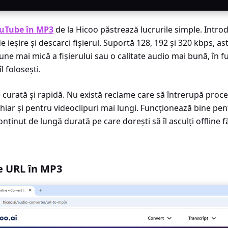
uTube în MP3
de la Hicoo păstrează lucrurile simple. Introdu
de ieșire și descarci fișierul. Suportă 128, 192 și 320 kbps, as
une mai mică a fișierului sau o calitate audio mai bună, în f
l folosești.
 curată și rapidă. Nu există reclame care să întrerupă proces
hiar și pentru videoclipuri mai lungi. Funcționează bine pen
onținut de lungă durată pe care dorești să îl asculți offline
e URL în MP3