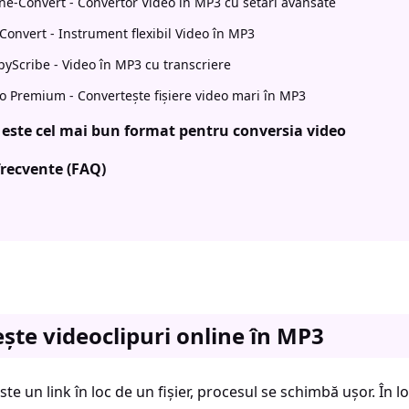
ne-Convert - Convertor Video în MP3 cu setări avansate
Convert - Instrument flexibil Video în MP3
yScribe - Video în MP3 cu transcriere
o Premium - Convertește fișiere video mari în MP3
 este cel mai bun format pentru conversia video
frecvente (FAQ)
ște videoclipuri online în MP3
te un link în loc de un fișier, procesul se schimbă ușor. În loc