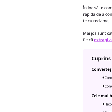
În loc să te co
rapidă de a con
te cu reclame, l
Mai jos sunt câ
fie că
extragi a
Cuprins
Converteșt
Conv
Conv
Cele mai b
Hico