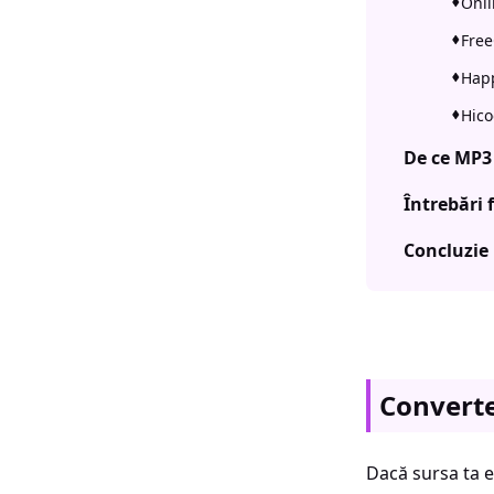
Onli
Free
Happ
Hico
De ce MP3
Întrebări 
Concluzie
Converte
Dacă sursa ta es