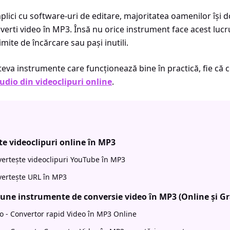
mplici cu software-uri de editare, majoritatea oamenilor își
verti video în MP3. Însă nu orice instrument face acest lucr
imite de încărcare sau pași inutili.
teva instrumente care funcționează bine în practică, fie că co
udio din videoclipuri online
.
e videoclipuri online în MP3
ertește videoclipuri YouTube în MP3
ertește URL în MP3
une instrumente de conversie video în MP3 (Online și Gr
o - Convertor rapid Video în MP3 Online