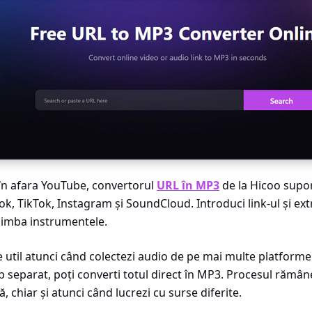
 în afara YouTube, convertorul
URL în MP3
de la Hicoo supor
ok, TikTok, Instagram și SoundCloud. Introduci link-ul și extr
himba instrumentele.
e util atunci când colectezi audio de pe mai multe platforme.
ip separat, poți converti totul direct în MP3. Procesul rămâne
, chiar și atunci când lucrezi cu surse diferite.