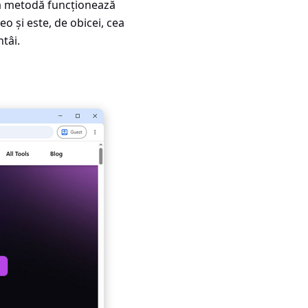
stă metodă funcționează
o și este, de obicei, cea
tâi.