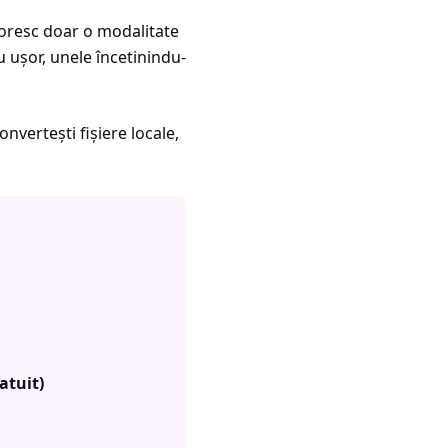
 doresc doar o modalitate
u ușor, unele încetinindu-
nvertești fișiere locale,
atuit)