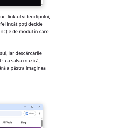
ci link-ul videoclipului,
tfel încât poți decide
uncție de modul în care
ul, iar descărcările
tru a salva muzică,
 fără a păstra imaginea