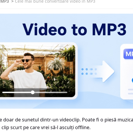
n MP3
>
Cele mai bune convertoare video în MP3
e doar de sunetul dintr-un videoclip. Poate fi o piesă muzic
clip scurt pe care vrei să-l asculți offline.