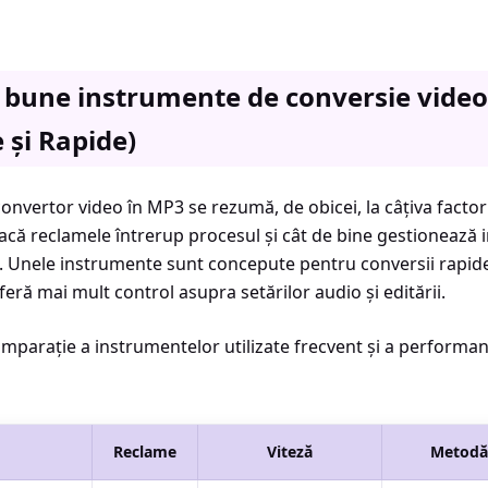
 bune instrumente de conversie video
 și Rapide)
nvertor video în MP3 se rezumă, de obicei, la câțiva factori 
acă reclamele întrerup procesul și cât de bine gestionează 
re. Unele instrumente sunt concepute pentru conversii rapide,
feră mai mult control asupra setărilor audio și editării.
omparație a instrumentelor utilizate frecvent și a performanț
Reclame
Viteză
Metodă