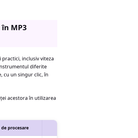
 în MP3
practici, inclusiv viteza
instrumentul diferite
 cu un singur clic, în
ei acestora în utilizarea
 de procesare
Ideal pentru