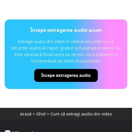
Începe extragerea audio acum
Extrage audio din video în câteva secunde cu un
extractor audio AI rapid, gratuit și bazat pe browser. Nu
este necesară încărcarea pe server, nicio instalare și
funcționează pe toate dispozitivele.
Începe extragerea audio
Acasă
>
Ghid
>
Cum să extragi audio din video