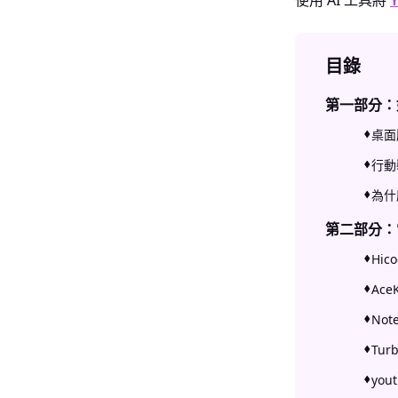
使用 AI 工具將
目錄
第一部分：如
桌面
行動裝
為什
第二部分：當
Hic
Ace
Not
Tu
you