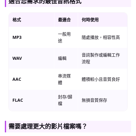
適合您需求的最佳音訊格式
格式
最適合
何時使用
一般用
MP3
隨處播放，相容性高
途
音訊製作或編輯工作
WAV
編輯
流程
串流媒
AAC
體積較小且音質良好
體
封存/歸
FLAC
無損音質保存
檔
需要處理更大的影片檔案嗎？