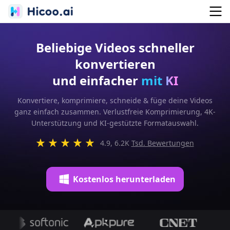
Beliebige Videos schneller
konvertieren
und einfacher
mit KI
Konvertiere, komprimiere, schneide & füge deine Videos
ganz einfach zusammen. Verlustfreie Komprimierung, 4K-
Unterstützung und KI-gestützte Formatauswahl.
4.9, 6.2K
Tsd. Bewertungen
Kostenlos herunterladen