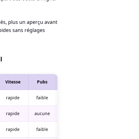
lés, plus un aperçu avant
apides sans réglages
l
Vitesse
Pubs
Recherche
rapide
faible
URL uniquement
rapide
aucune
oui
rapide
faible
oui