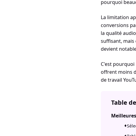
pourquoi beauc
La limitation a
conversions par
la qualité audi
suffisant, mais
devient notable
C'est pourquoi
offrent moins d
de travail You
Table d
Meilleures
Séle