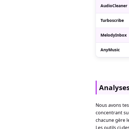
AudioCleaner
Turboscribe
MelodyInbox
AnyMusic
Analyses
Nous avons test
concentrant sur 
chacune gère le
Les outils ci-d