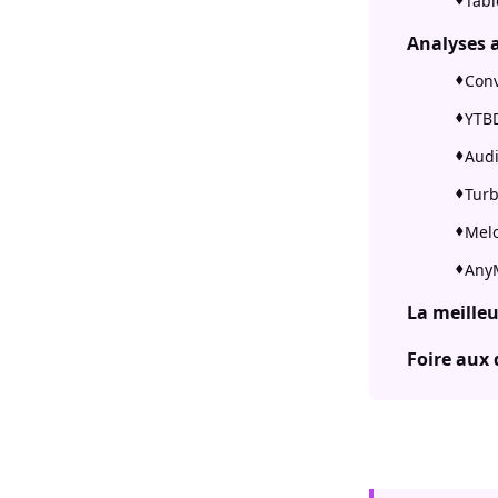
Tabl
Analyses 
Conv
YTBD
Audi
Turb
Melo
AnyM
La meille
Foire aux