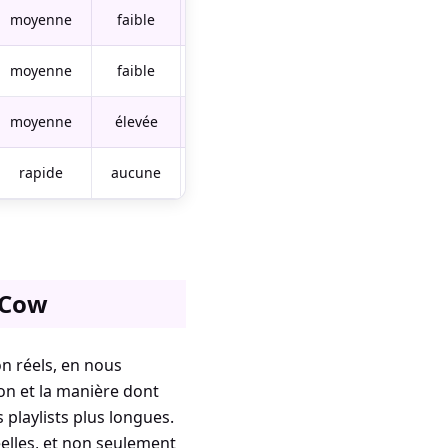
moyenne
faible
URL uniquement
moyenne
faible
URL uniquement
moyenne
élevée
oui
rapide
aucune
oui
3Cow
on réels, en nous
tion et la manière dont
 playlists plus longues.
elles, et non seulement