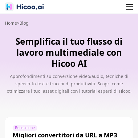
Home
>
Blog
Semplifica il tuo flusso di
lavoro multimediale con
Hicoo AI
Approfondimenti su conversione video/audio, tecniche di
speech-to-text e trucchi di produttività. Scopri come
ottimizzare i tuoi asset digitali con i tutorial esperti di Hicoo.
Recensione
Migliori convertitori da URL a MP3