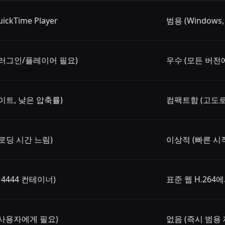
uickTime Player
범용 (Windows, 
플러그인/플레이어 필요)
우수 (모든 버전
이트, 낮은 압축률)
컴팩트함 (고도로
로딩 시간 느림)
이상적 (빠른 시
 4444 컨테이너)
표준 웹 H.26
e 사용자에게 필요)
없음 (즉시 범용 