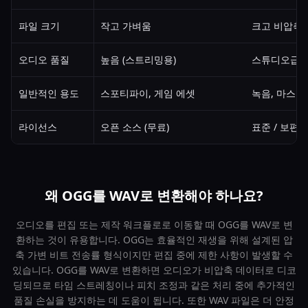
파일 크기
작고 가벼움
크고 비압축
오디오 품질
높음 (스트리밍용)
스튜디오급 /
일반적인 용도
스포티파이, 게임 에셋
녹음, 마스터
라이선스
오픈 소스 (무료)
표준 / 보편
왜 OGG를 WAV로 변환해야 하나요?
오디오를 편집 또는 제작 워크플로로 이동할 때 OGG를 WAV로 변
환하는 것이 유용합니다. OGG는 효율적인 재생을 위해 설계된 압
축 가변 비트 전송률 형식이지만 편집 중에 제한 사항이 발생할 수
있습니다. OGG를 WAV로 변환하면 오디오가 비압축 데이터로 디코
딩되므로 타임 스트레칭이나 피치 조정과 같은 처리 중에 추가적인
품질 손실을 방지하는 데 도움이 됩니다. 또한 WAV 파일은 더 안정