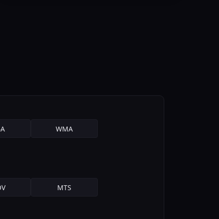
A
WMA
V
MTS