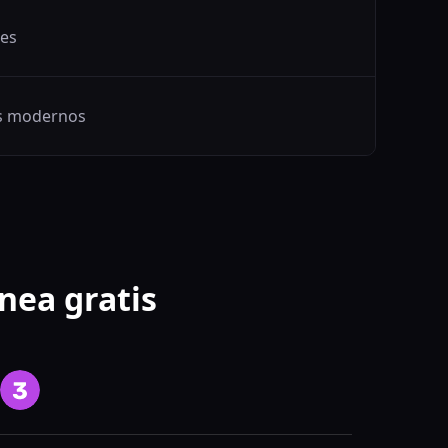
nes
os modernos
nea gratis