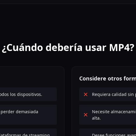
¿Cuándo debería usar MP4?
Considere otros for
dos los dispositivos.
Requiera calidad sin 
n perder demasiada
Necesite almacenamie
alta.
plataformas de streaming.
Desee funciones avan