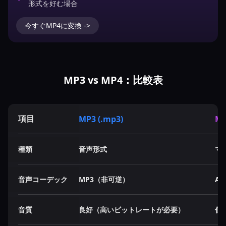
形式を好む場合
今すぐMP4に変換 ->
MP3 vs MP4：比較表
項目
MP3 (.mp3)
MP
種類
音声形式
マ
音声コーデック
MP3（非可逆）
A
音質
良好（高いビットレートが必要）
低