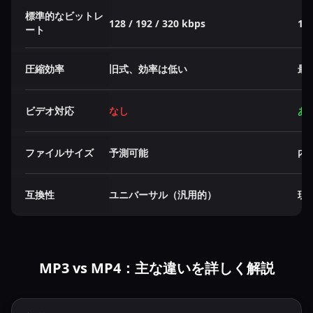
標準的なビットレ
128 / 192 / 320 kbps
128
ート
圧縮効率
旧式、効率は低い
最
ビデオ対応
なし
あ
ファイルサイズ
予測可能
内
互換性
ユニバーサル（汎用的）
現
MP3 vs MP4：主な違いを詳しく解説