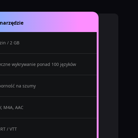
narzędzie
zin / 2 GB
czne wykrywanie ponad 100 języków
porność na szumy
, M4A, AAC
SRT / VTT