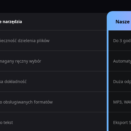
Nasze 
e narzędzia
ieczność dzielenia plików
Do 3 god
agany ręczny wybór
Automaty
ka dokładność
Duża od
o obsługiwanych formatów
MP3, WAV
o tekst
Eksport 