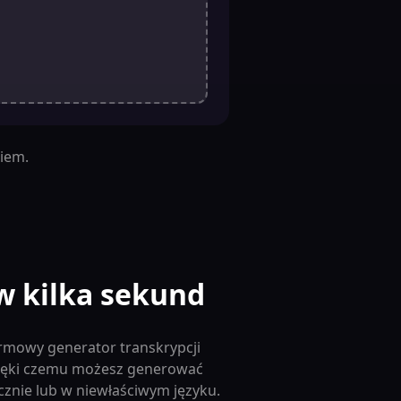
iem.
w kilka sekund
armowy generator transkrypcji
zięki czemu możesz generować
znie lub w niewłaściwym języku.