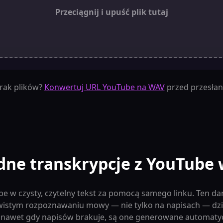
Przeciągnij i upuść plik tutaj
Brak plików?
Konwertuj URL YouTube na WAV
przed przesłan
dne transkrypcje z YouTube 
e w czysty, czytelny tekst za pomocą samego linku. Ten d
ywistym rozpoznawaniu mowy — nie tylko na napisach — d
 nawet gdy napisów brakuje, są one generowane automatyc