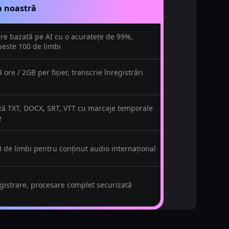
a noastră
ere bazată pe AI cu o acuratețe de 99%,
peste 100 de limbi
 ore / 2GB per fișier, transcrie înregistrări
e
ă TXT, DOCX, SRT, VTT cu marcaje temporale
e
0 de limbi pentru conținut audio internațional
egistrare, procesare complet securizată