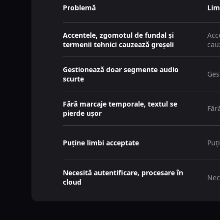
Problemă
Limi
Accentele, zgomotul de fundal și
Acc
termenii tehnici cauzează greșeli
cau
Gestionează doar segmente audio
Ges
scurte
Fără marcaje temporale, textul se
Făr
pierde ușor
Puține limbi acceptate
Puț
Necesită autentificare, procesare în
Nec
cloud