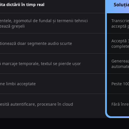
Soluți
ta dictării în timp real
entele, zgomotul de fundal și termenii tehnici
Transcri
zează greșeli
acceptă 
Acceptă 3
tionează doar segmente audio scurte
complet
Genereaz
ă marcaje temporale, textul se pierde ușor
automat
ine limbi acceptate
Peste 10
esită autentificare, procesare în cloud
Fără înr