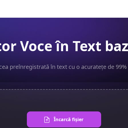
or Voce în Text baz
cea preînregistrată în text cu o acuratețe de 99%
Încarcă fișier