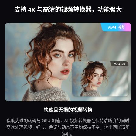
支持 4K 与高清的视频转换器，功能强大
快速且无损的视频转换
借助先进的转码与 GPU 加速，AI 视频转换器在保持清晰度的同时
高速处理视频。细节、色调与动态范围均保持不变，输出同样清晰
鲜明。