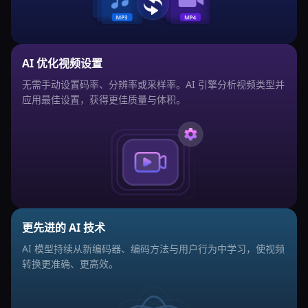
AI 优化视频设置
无需手动设置码率、分辨率或采样率。AI 引擎分析视频类型并
应用最佳设置，获得更佳质量与体积。
更先进的 AI 技术
AI 模型持续从新编码器、编码方法与用户行为中学习，使视频
转换更准确、更高效。