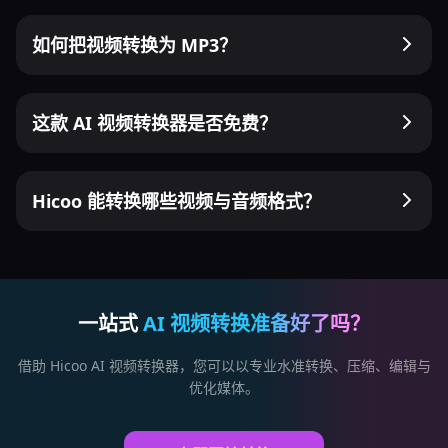
如何把视频转换为 MP3？
这款 AI 视频转换器是否免费？
Hicoo 能转换哪些视频与音频格式？
一站式
AI 视频转换准备好了吗？
借助 Hicoo AI 视频转换器，您可以以专业水准转换、压缩、编辑与
优化媒体。