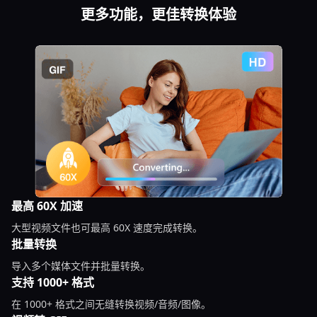
更多功能，更佳转换体验
最高 60X 加速
大型视频文件也可最高 60X 速度完成转换。
批量转换
导入多个媒体文件并批量转换。
支持 1000+ 格式
在 1000+ 格式之间无缝转换视频/音频/图像。