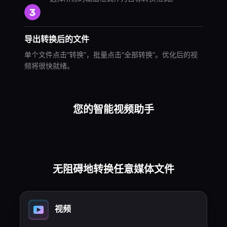
导出转换后的文件
单个文件点击“转换”，批量点击“全部转换”。优化后的视
频将很快就绪。
您的智能视频助手
无阻碍地转换任意媒体文件
视频