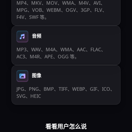
MP4、MKV、MOV、WMA、M4V、AVI、
MPG、VOB、WEBM、OGV、3GP、FLV、
F4V、SWF 等。
音频
MP3、WAV、M4A、WMA、AAC、FLAC、
AC3、M4R、APE、OGG 等。
图像
JPG、PNG、BMP、TIFF、WEBP、GIF、ICO、
SVG、HEIC
看看用户怎么说