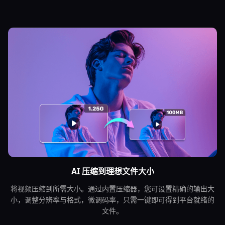
AI 压缩到理想文件大小
将视频压缩到所需大小。通过内置压缩器，您可设置精确的输出大
小，调整分辨率与格式，微调码率，只需一键即可得到平台就绪的
文件。