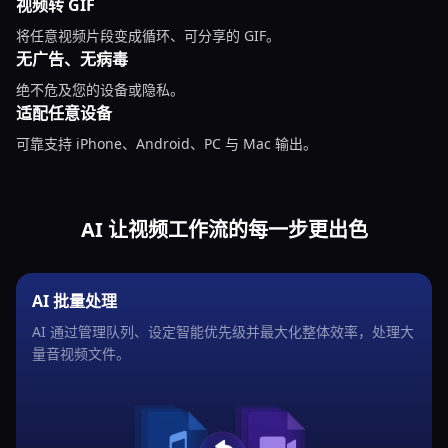
视频转 GIF
将任意视频片段变成循环、可分享的 GIF。
无广告、无病毒
绝不危及您的设备或隐私。
适配任意设备
可靠支持 iPhone、Android、PC 与 Mac 输出。
AI 让视频工作流的每一步更出色
AI 批量处理
AI 通过管理队列、设定智能优先级并最大化整体效率，处理大
量音视频文件。