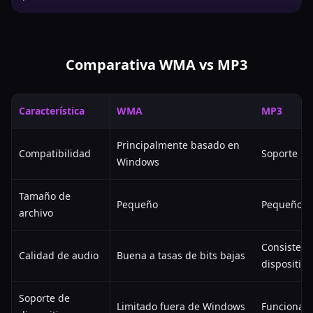
Comparativa WMA vs MP3
Característica
WMA
MP3
Principalmente basado en
Compatibilidad
Soporte un
Windows
Tamaño de
Pequeño
Pequeño
archivo
Consistent
Calidad de audio
Buena a tasas de bits bajas
dispositivo
Soporte de
Limitado fuera de Windows
Funciona e