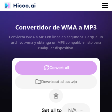
Convertidor de WMA a MP3
Convierta WMA a MP3 en línea en segundos. Cargue un
archivo .wma y obtenga un MP3 compatible listo para
cualquier dispositivo.