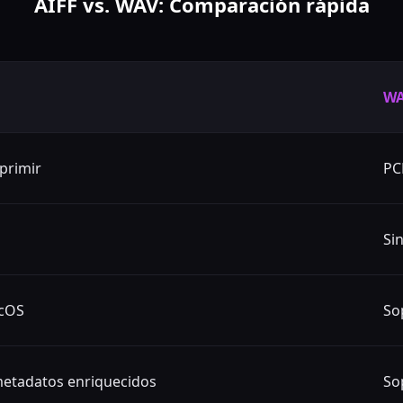
AIFF vs. WAV: Comparación rápida
WA
primir
PC
Si
cOS
So
metadatos enriquecidos
So