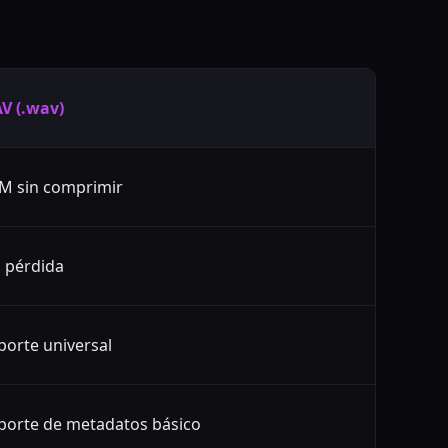
V (.wav)
M sin comprimir
n pérdida
porte universal
porte de metadatos básico