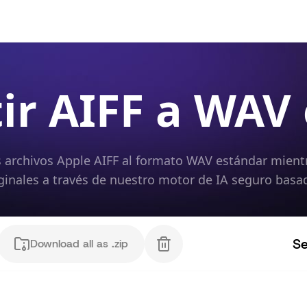
ir AIFF a WAV 
archivos Apple AIFF al formato WAV estándar mientr
ginales a través de nuestro motor de IA seguro basa