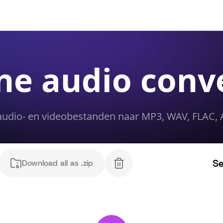
ne audio conv
audio- en videobestanden naar MP3, WAV, FLAC,