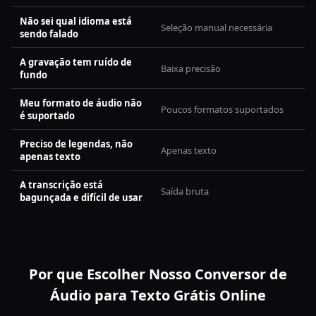
Não sei qual idioma está
Seleção manual necessária
sendo falado
A gravação tem ruído de
Baixa precisão
fundo
Meu formato de áudio não
Poucos formatos suportados
é suportado
Preciso de legendas, não
Apenas texto
apenas texto
A transcrição está
Saída bruta
bagunçada e difícil de usar
Por que Escolher Nosso Conversor de
Áudio para Texto Grátis Online