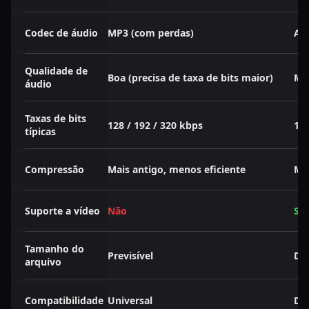
Codec de áudio
MP3 (com perdas)
AAC
Qualidade de
Boa (precisa de taxa de bits maior)
Me
áudio
Taxas de bits
128 / 192 / 320 kbps
128
típicas
Compressão
Mais antigo, menos eficiente
Mai
Suporte a vídeo
Não
Si
Tamanho do
Previsível
De
arquivo
Compatibilidade
Universal
Di