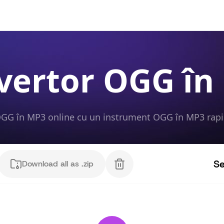
vertor OGG în
OGG în MP3 online cu un instrument OGG în MP3 rapid,