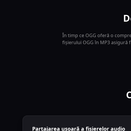
D
În timp ce OGG oferă o compresi
fișierului OGG în MP3 asigură f
C
Partajarea ușoară a fișierelor audio