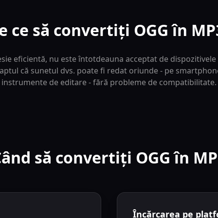
e ce să convertiți OGG în MP
e eficientă, nu este întotdeauna acceptat de dispozitivele 
aptul că sunetul dvs. poate fi redat oriunde - pe smartphon
instrumente de editare - fără probleme de compatibilitate.
ând să convertiți OGG în M
Încărcarea pe plat