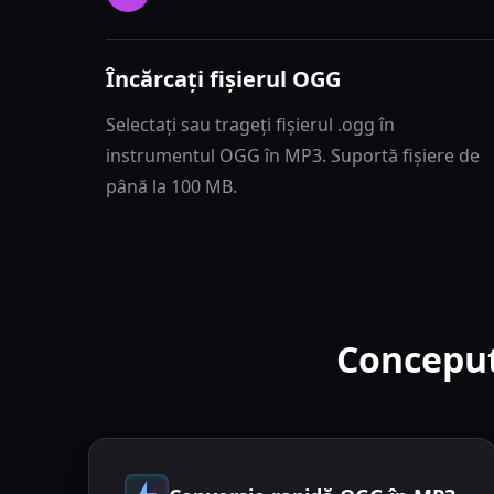
Încărcați fișierul OGG
Selectați sau trageți fișierul .ogg în
instrumentul OGG în MP3. Suportă fișiere de
până la 100 MB.
Conceput