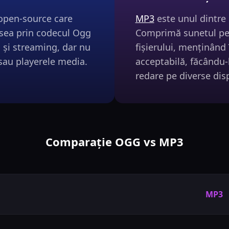
open-source care
MP3
este unul dintre 
esea prin codecul Ogg
Comprimă sunetul pe
ri și streaming, dar nu
fișierului, menținând 
 sau playerele media.
acceptabilă, făcându-l
redare pe diverse disp
Comparație OGG vs MP3
MP3