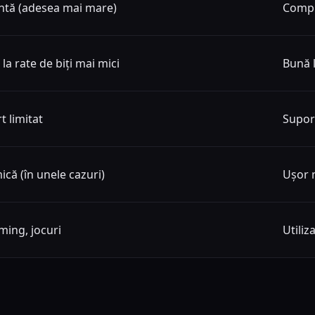
entă (adesea mai mare)
Compr
 la rate de biți mai mici
Bună l
t limitat
Supor
ică (în unele cazuri)
Ușor 
ming, jocuri
Utiliz