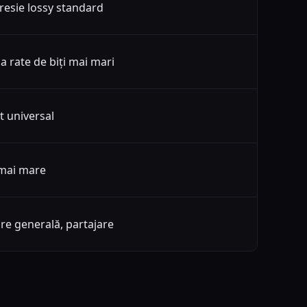
esie lossy standard
a rate de biți mai mari
t universal
mai mare
are generală, partajare