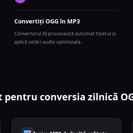
Convertiți OGG în MP3
Convertorul AI procesează automat fișierul și
aplică setări audio optimizate.
 pentru conversia zilnică O