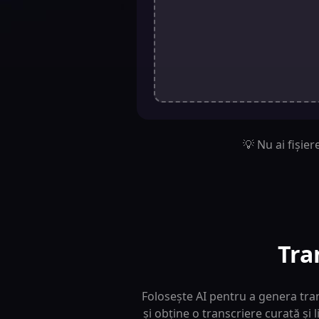
💡 Nu ai fișier
Tra
Folosește AI pentru a genera tran
și obține o transcriere curată și 