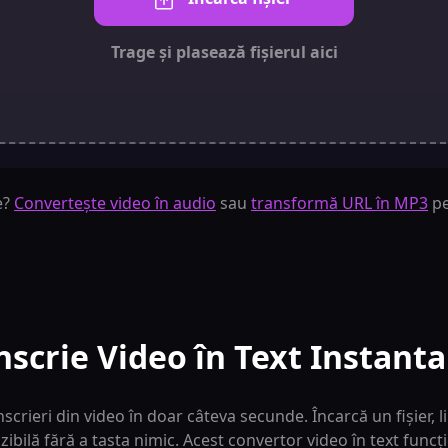
Trage și plasează fișierul aici
e?
Convertește video în audio
sau
transformă URL în MP3
pe
nscrie Video în Text Instant
scrieri din video în doar câteva secunde. Încarcă un fișier, 
lizibilă fără a tasta nimic. Acest convertor video în text funcț