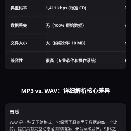
128
典型码率
1,411 kbps (标准 CD)
数据丢失
无（100% 原始数据）
有
文件大小
大（约每分钟 10 MB）
小
兼容性
很高（专业软件和操作系统）
通
MP3 vs. WAV：详细解析核心差异
音质
WAV 是一种无压缩格式，它保留了原始声学数据的每一个比
特，提供具有完整动态范围的纯净、录音室级音质。相比之