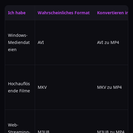
Ich habe
Wahrscheinliches Format
Konvertieren in
Windows-
Mediendat
AVI
AVI zu MP4
eien
Hochauflös
MKV
MKV zu MP4
ende Filme
Web-
Streaming-
M3U8
M3U8 zu MP4