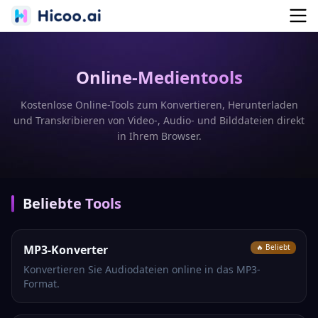
Online-Medientools
Kostenlose Online-Tools zum Konvertieren, Herunterladen
und Transkribieren von Video-, Audio- und Bilddateien direkt
in Ihrem Browser.
Beliebte Tools
MP3-Konverter
🔥 Beliebt
Konvertieren Sie Audiodateien online in das MP3-
Format.