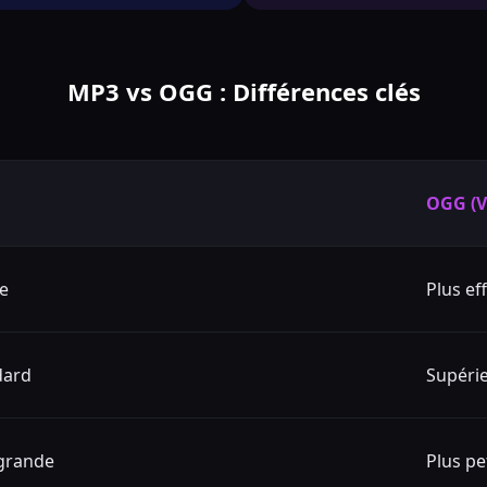
MP3 vs OGG : Différences clés
OGG (V
e
Plus ef
dard
Supéri
 grande
Plus pe