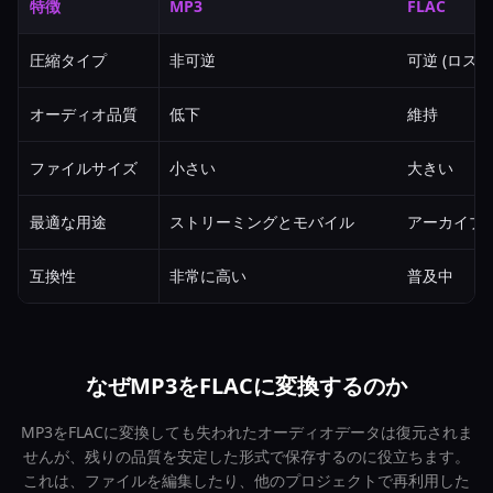
特徴
MP3
FLAC
圧縮タイプ
非可逆
可逆 (ロスレ
オーディオ品質
低下
維持
ファイルサイズ
小さい
大きい
最適な用途
ストリーミングとモバイル
アーカイブ
互換性
非常に高い
普及中
なぜMP3をFLACに変換するのか
MP3をFLACに変換しても失われたオーディオデータは復元されま
せんが、残りの品質を安定した形式で保存するのに役立ちます。
これは、ファイルを編集したり、他のプロジェクトで再利用した