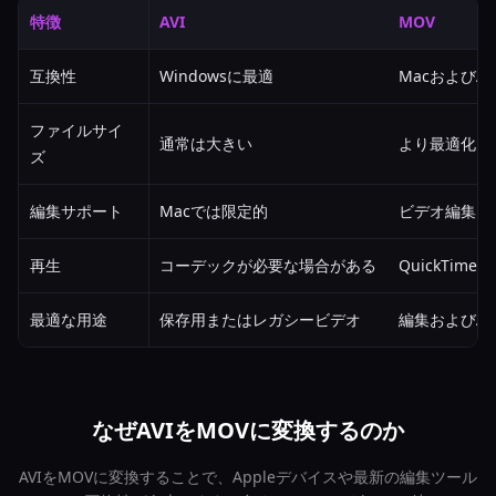
特徴
AVI
MOV
互換性
Windowsに最適
MacおよびA
ファイルサイ
通常は大きい
より最適化さ
ズ
編集サポート
Macでは限定的
ビデオ編集に
再生
コーデックが必要な場合がある
QuickTim
最適な用途
保存用またはレガシービデオ
編集およびAp
なぜAVIをMOVに変換するのか
AVIをMOVに変換することで、Appleデバイスや最新の編集ツール