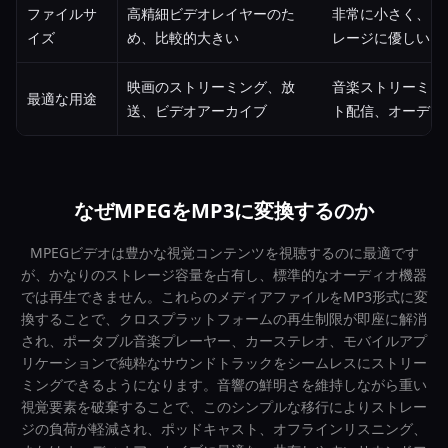
ファイルサ
高精細ビデオレイヤーのた
非常に小さく、コ
イズ
め、比較的大きい
レージに優しい
映画のストリーミング、放
音楽ストリーミン
最適な用途
送、ビデオアーカイブ
ト配信、オーディ
なぜMPEGをMP3に変換するのか
MPEGビデオは豊かな視覚コンテンツを視聴するのに最適です
が、かなりのストレージ容量を占有し、標準的なオーディオ機器
では再生できません。これらのメディアファイルをMP3形式に変
換することで、クロスプラットフォームの再生制限が即座に解消
され、ポータブル音楽プレーヤー、カーステレオ、モバイルアプ
リケーションで純粋なサウンドトラックをシームレスにストリー
ミングできるようになります。音響の鮮明さを維持しながら重い
視覚要素を破棄することで、このシンプルな移行によりストレー
ジの負荷が軽減され、ポッドキャスト、オフラインリスニング、