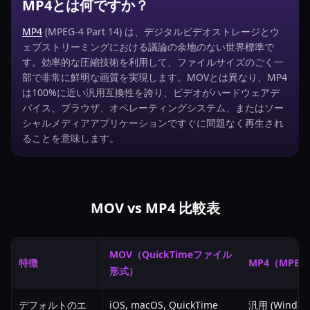
MP4とは何ですか？
MP4
(MPEG-4 Part 14) は、デジタルビデオストレージとウ
ェブストリーミングにおける議論の余地のない世界標準で
す。効率的な圧縮技術を利用して、ファイルサイズのごく一
部で非常に鮮明な画質を実現します。MOVとは異なり、MP4
は100%に近い汎用互換性を誇り、ビデオがハードウェアデ
バイス、ブラウザ、オペレーティングシステム、またはソー
シャルメディアアプリケーションですぐに問題なく再生され
ることを意味します。
MOV vs MP4 比較表
MOV（QuickTimeファイル
特徴
MP4（MPEG-4
形式）
デフォルトのエ
iOS, macOS, QuickTime
汎用 (Window