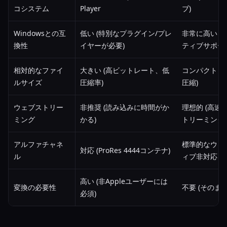
コシステム
Player
ブ)
Windowsとの互
低い (特別なプラグイン/プレ
非常に高い 
換性
イヤーが必要)
ティブサポー
相対的なファイ
大きい (高ビットレート、低
コンパクト 
ルサイズ
圧縮率)
圧縮)
ウェブストリー
非推奨 (読み込みに時間がか
理想的 (高
ミング
かる)
トリーミング)
アルファチャネ
標準的なウェブ
対応 (ProRes 4444コンテナ)
ル
ィブ非対応
高い (非Appleユーザーには
変換の必要性
不要 (そのま
必須)