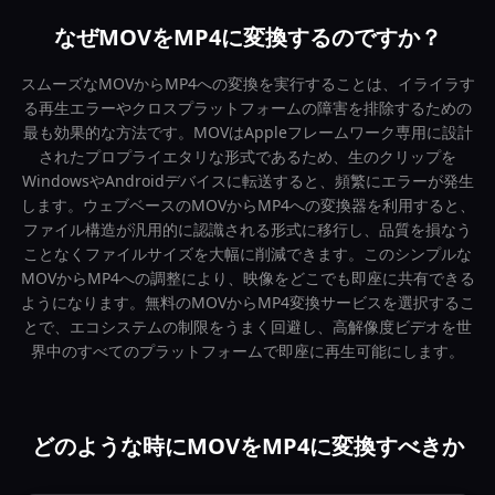
なぜMOVをMP4に変換するのですか？
スムーズなMOVからMP4への変換を実行することは、イライラす
る再生エラーやクロスプラットフォームの障害を排除するための
最も効果的な方法です。MOVはAppleフレームワーク専用に設計
されたプロプライエタリな形式であるため、生のクリップを
WindowsやAndroidデバイスに転送すると、頻繁にエラーが発生
します。ウェブベースのMOVからMP4への変換器を利用すると、
ファイル構造が汎用的に認識される形式に移行し、品質を損なう
ことなくファイルサイズを大幅に削減できます。このシンプルな
MOVからMP4への調整により、映像をどこでも即座に共有できる
ようになります。無料のMOVからMP4変換サービスを選択するこ
とで、エコシステムの制限をうまく回避し、高解像度ビデオを世
界中のすべてのプラットフォームで即座に再生可能にします。
どのような時にMOVをMP4に変換すべきか