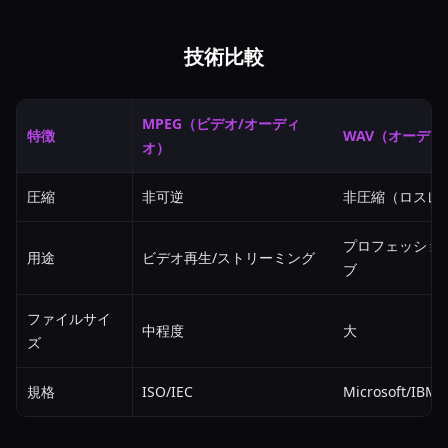
技術比較
MPEG（ビデオ/オーディ
特徴
WAV（オーディ
オ）
圧縮
非可逆
非圧縮（ロスレ
プロフェッショ
用途
ビデオ再生/ストリーミング
ブ
ファイルサイ
中程度
大
ズ
規格
ISO/IEC
Microsoft/IBM (