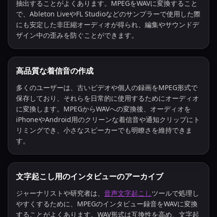
抽出することがよくあります。MPEGをWAVに変換すること
で、Ableton LiveやFL Studioなどのサンプラーで使用した際
にも安定した非圧縮オーディオが得られ、編集やサウンドデ
ザイン中の歪みを防ぐことができます。
高品質な着信音の作成
多くのユーザーは、古いビデオや個人の録画をMPEG形式で
保存しており、それらを日常的に使用するためにオーディオ
に変換します。MPEGからWAVへの変換後、オーディオを
iPhoneやAndroid用のクリーンな着信音や通知クリップにト
リミングでき、小さなスピーカーでも明瞭さを維持できま
す。
文字起こし用のインタビューのアーカイブ
ジャーナリストや研究者は、
音声文字起こし
ツールで処理し
やすくするために、MPEGのインタビュー録音をWAVに変換
することがよくあります。WAV形式は互換性を高め、文字起