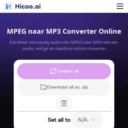
MPEG naar MP3 Converter Online
Extraheer eenvoudig audio van MPEG naar MP3 met een
snelle, veilige en naadloze online converter.