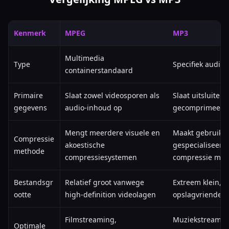
Kenmerk
MPEG
MP3
Multimedia
Type
Specifiek audio
containerstandaard
Primaire
Slaat zowel videosporen als
Slaat uitsluitend
gegevens
audio-inhoud op
gecomprimeerde
Mengt meerdere visuele en
Maakt gebruik 
Compressie
akoestische
gespecialiseerd
methode
compressiesystemen
compressie met 
Bestandsgr
Relatief groot vanwege
Extreem klein, 
ootte
high-definition videolagen
opslagvriendelij
Filmstreaming,
Muziekstreamin
Optimale