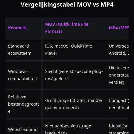
Vergelijkingstabel MOV vs MP4
MOV (QuickTime File
Kenmerk
MP4 (MPEG-4
Format)
Standaard
iOS, macOS, QuickTime
Universeel 
ecosysteem
Player
Android, We
Uitstekend (
Windows-
Slecht (vereist speciale plug-
ondersteuni
compatibiliteit
ins/spelers)
versies)
Relatieve
Groot (hoge bitrates, minder
Compact (st
bestandsgroott
gecomprimeerd)
geoptimalis
e
Niet aanbevolen (trage
Ideaal (snel
Webstreaming
laadtijden)
streaming)