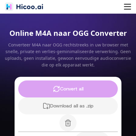
Online M4A naar OGG Converter
Converteer M4A naar OGG rechtstreeks in uw browser met
snelle, private en verlies-geminimaliseerde verwerking. Geen
uploads, geen installatie, gewoon eenvoudige audioconversie
die op elk apparaat werkt.