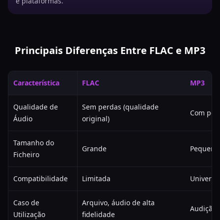
e plataformas.
Principais Diferenças Entre FLAC e MP3
Característica
FLAC
MP3
Qualidade de
Sem perdas (qualidade
Com perd
Áudio
original)
Tamanho do
Grande
Pequeno
Ficheiro
Compatibilidade
Limitada
Universa
Caso de
Arquivo, áudio de alta
Audição 
Utilização
fidelidade