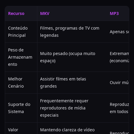
Recurso
MKV
MP3
Conteúdo
Filmes, programas de TV com
Apenas som 
Principal
legendas
Peso de
Muito pesado (ocupa muito
Extremamen
Armazenam
espaço)
(economiza 
ento
Melhor
Assistir filmes em telas
Ouvir músi
Cenário
grandes
Frequentemente requer
Suporte do
Reproduz i
reprodutores de mídia
Sistema
em todos os
especiais
Valor
Mantendo clareza de vídeo
Reprodução