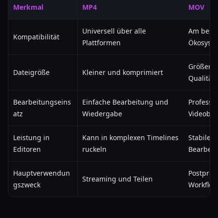
Merkmal
MP4
MOV
Universell über alle
Am beste
Kompatibilität
Plattformen
Ökosyst
Größer 
Dateigröße
Kleiner und komprimiert
Qualität
Bearbeitungseins
Einfache Bearbeitung und
Professio
atz
Wiedergabe
Videobea
Leistung in
Kann in komplexen Timelines
Stabiler 
Editoren
ruckeln
Bearbei
Hauptverwendun
Postprod
Streaming und Teilen
gszweck
Workflow