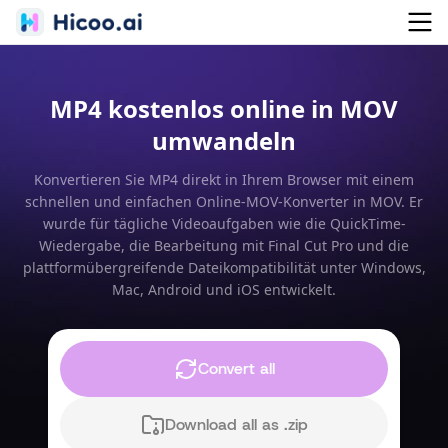
MP4 kostenlos online in MOV
umwandeln
Konvertieren Sie MP4 direkt in Ihrem Browser mit einem
schnellen und einfachen Online-MOV-Konverter in MOV. Er
wurde für tägliche Videoaufgaben wie die QuickTime-
Wiedergabe, die Bearbeitung mit Final Cut Pro und die
plattformübergreifende Dateikompatibilität unter Windows,
Mac, Android und iOS entwickelt.