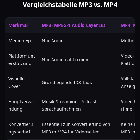
Vergleichstabelle MP3 vs. MP4
Merkmal
MP3 (MPEG-1 Audio Layer III)
MP4 (MPE
Medientyp
Nur Audio
Multimed
Plattformunt
Video- & 
Nur Audioplattformen
erstützung
Plattfor
Visuelle
Vollständ
Grundlegende ID3-Tags
Cover
Anzeige
Hauptverwe
Musik-Streaming, Podcasts,
Video-Up
ndung
Sprachaufnahmen
Filme
Konvertieru
Essentiell zur Konvertierung von
Keine Ko
ngsbedarf
MP3 in MP4 für Videoseiten
MP3 in M