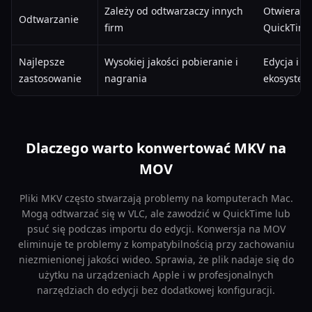
Zależy od odtwarzaczy innych
Otwiera s
Odtwarzanie
firm
QuickTim
Najlepsze
Wysokiej jakości pobieranie i
Edycja i o
zastosowanie
nagrania
ekosystem
Dlaczego warto konwertować MKV na
MOV
Pliki MKV często stwarzają problemy na komputerach Mac.
Mogą odtwarzać się w VLC, ale zawodzić w QuickTime lub
psuć się podczas importu do edycji. Konwersja na MOV
eliminuje te problemy z kompatybilnością przy zachowaniu
niezmienionej jakości wideo. Sprawia, że plik nadaje się do
użytku na urządzeniach Apple i w profesjonalnych
narzędziach do edycji bez dodatkowej konfiguracji.