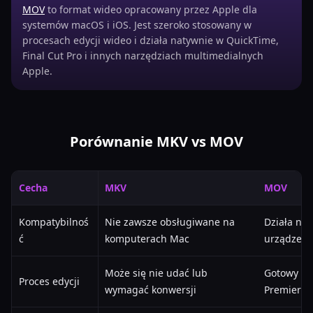
MOV
to format wideo opracowany przez Apple dla
systemów macOS i iOS. Jest szeroko stosowany w
procesach edycji wideo i działa natywnie w QuickTime,
Final Cut Pro i innych narzędziach multimedialnych
Apple.
Porównanie MKV vs MOV
Cecha
MKV
MOV
Kompatybilnoś
Nie zawsze obsługiwane na
Działa na
ć
komputerach Mac
urządzeni
Może się nie udać lub
Gotowy do 
Proces edycji
wymagać konwersji
Premiere