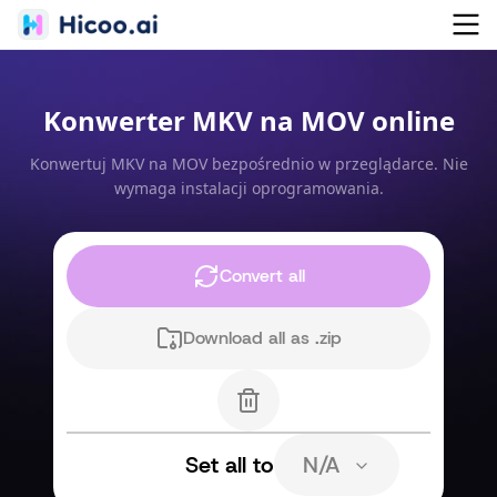
Konwerter MKV na MOV online
Konwertuj MKV na MOV bezpośrednio w przeglądarce. Nie
wymaga instalacji oprogramowania.