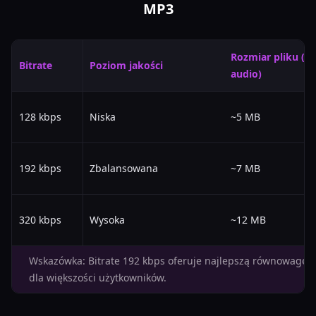
MP3
Rozmiar pliku (5
Bitrate
Poziom jakości
audio)
128 kbps
Niska
~5 MB
192 kbps
Zbalansowana
~7 MB
320 kbps
Wysoka
~12 MB
Wskazówka: Bitrate 192 kbps oferuje najlepszą równowagę m
dla większości użytkowników.