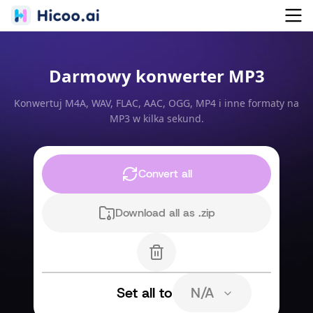
Darmowy konwerter MP3
Konwertuj M4A, WAV, FLAC, AAC, OGG, MP4 i inne formaty na
MP3 w kilka sekund.