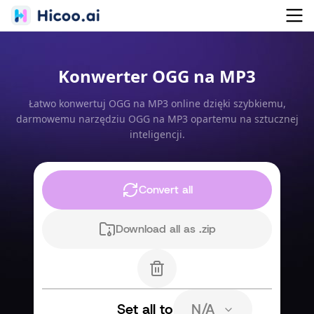
Konwerter OGG na MP3
Łatwo konwertuj OGG na MP3 online dzięki szybkiemu,
darmowemu narzędziu OGG na MP3 opartemu na sztucznej
inteligencji.