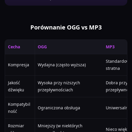
Porównanie OGG vs MP3
Cecha
OGG
MP3
Standardowa
Kompresja
Wydajna (często wyższa)
stratna
Jakość
Wysoka przy niższych
Dobra przy w
dźwięku
przepływnościach
przepływnoś
Kompatybil
Ograniczona obsługa
Uniwersalna
ność
Rozmiar
Mniejszy (w niektórych
Nieco większ