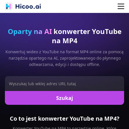
Oparty na AI
konwerter YouTube
na MP4
Konwertuj wideo z YouTube na format MP4 online za pomocą
narzędzia opartego na AI, zaprojektowanego do płynnego
odtwarzania, edycji i dostępu offline.
Szukaj
Co to jest konwerter YouTube na MP4?
Konwerter YouTube na MP4 to narzędzie online, które