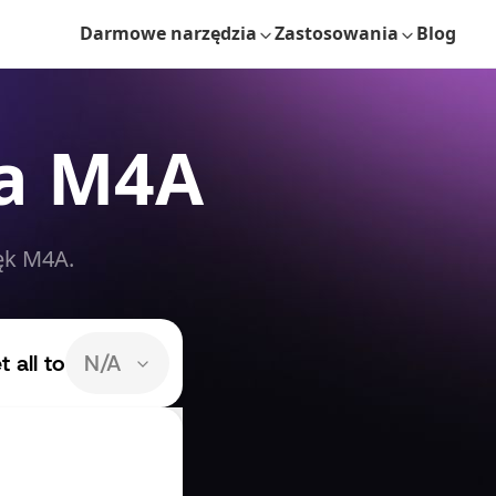
Darmowe narzędzia
Zastosowania
Blog
a M4A
ęk M4A.