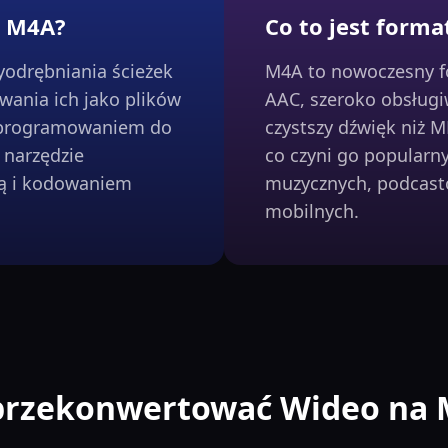
a M4A?
Co to jest form
odrębniania ścieżek
M4A to nowoczesny fo
wania ich jako plików
AAC, szeroko obsługi
oprogramowaniem do
czystszy dźwięk niż M
 narzędzie
co czyni go popularn
ją i kodowaniem
muzycznych, podcastó
mobilnych.
przekonwertować Wideo na