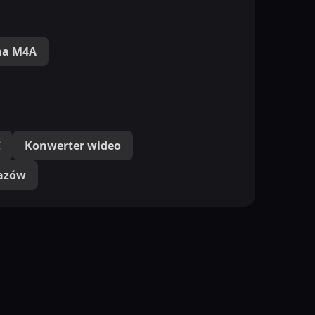
na M4A
C
Konwerter wideo
azów