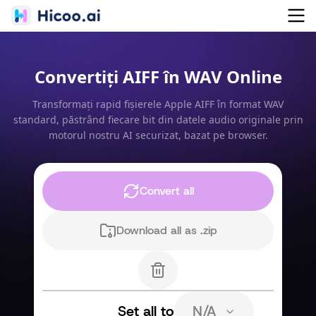
Convertiți AIFF în WAV Online
Transformați rapid fișierele Apple AIFF în format WAV
standard, păstrând fiecare bit din datele audio originale prin
motorul nostru AI securizat, bazat pe browser.