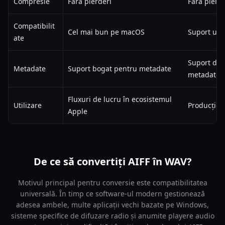
Compresie
Fără pierderi
Fără pierde
Compatibilit
Cel mai bun pe macOS
Suport uni
ate
Suport de 
Metadate
Suport bogat pentru metadate
metadate
Fluxuri de lucru în ecosistemul
Utilizare
Producție 
Apple
De ce să convertiți AIFF în WAV?
Motivul principal pentru conversie este compatibilitatea
universală. În timp ce software-ul modern gestionează
adesea ambele, multe aplicații vechi bazate pe Windows,
sisteme specifice de difuzare radio și anumite playere audio