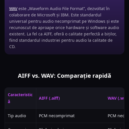
WAV
este „Waveform Audio File Format”, dezvoltat în
colaborare de Microsoft și IBM. Este standardul
universal pentru audio necomprimat pe Windows și este
recunoscut de aproape orice hardware și software audio
existent. La fel ca AIFF, oferă o calitate perfectă a biților,
fiind standardul industriei pentru audio la calitate de
CD.
AIFF vs. WAV: Comparație rapidă
Caracteristic
AIFF (.aiff)
WAV (.wav
ă
Tip audio
PCM necomprimat
PCM neco