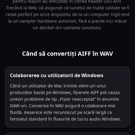
pentru mașini au dificultăți în citirea header-ului AIFF.
Trecând la WAV, vă asigurați că sunetul de înaltă calitate va fi
redat perfect pe orice dispozitiv, de la un computer high-end
la un sampler hardware autonom, fără a pierde nici măcar
un decibel din calitatea sunetului.
Când să convertiți AIFF în WAV
Colaborarea cu utilizatorii de Windows
Când un utilizator de Mac trimite stem-uri unui
producător bazat pe Windows, fișierele AIFF pot cauza
uneori probleme de tip „Fișier neacceptat” în anumite
DAW-uri. Conversia în WAV asigură o colaborare mai
fluidă, deoarece este recunoscut pe scară largă ca
formatul standard în fluxurile de lucru audio Windows.