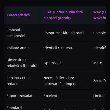
FLAC (Codec audio fără
WAV (Form
Caracteristică
pierderi gratuit)
Wavefor
Statusul
Comprimat fără pierderi
Complet 
compresiei
Calitate audio
Identică cu sursa
Identică 
Dimensiune
Optimizată
Mare
relativă a fișierului
Sarcina CPU la
Necesită decodare
Zero efor
redare
hardware în timp real
Suport metadate
Excelent
Limitat
Standard