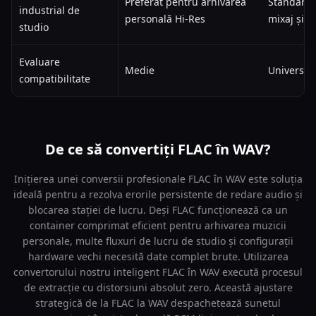
Preferat pentru arhivarea
Standard 
industrial de
personală Hi-Res
mixaj și 
studio
Evaluare
Medie
Universal
compatibilitate
De ce să convertiți FLAC în WAV?
Inițierea unei conversii profesionale FLAC în WAV este soluția
ideală pentru a rezolva erorile persistente de redare audio și
blocarea stației de lucru. Deși FLAC funcționează ca un
container comprimat eficient pentru arhivarea muzicii
personale, multe fluxuri de lucru de studio și configurații
hardware vechi necesită date complet brute. Utilizarea
convertorului nostru inteligent FLAC în WAV execută procesul
de extracție cu distorsiuni absolut zero. Această ajustare
strategică de la FLAC la WAV despachetează sunetul