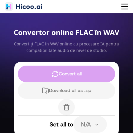
Convertor online FLAC în WAV
Convertiți FLAC în WAV online cu procesare IA pentru
compatibilitate audio de nivel de studio.