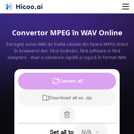
Convertor MPEG în WAV Online
Extrageți sunet WAV de înaltă calitate din fișiere MPEG direct
în browserul dvs. Fără încărcări, fără software și fără
așteptare - doar o conversie rapidă și sigură în format WAV.