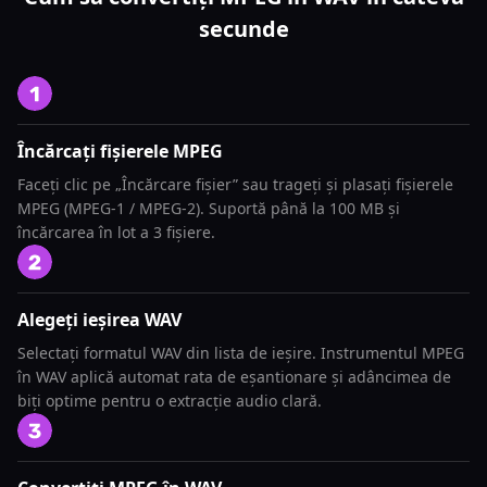
secunde
Încărcați fișierele MPEG
Faceți clic pe „Încărcare fișier” sau trageți și plasați fișierele
MPEG (MPEG-1 / MPEG-2). Suportă până la 100 MB și
încărcarea în lot a 3 fișiere.
Alegeți ieșirea WAV
Selectați formatul WAV din lista de ieșire. Instrumentul MPEG
în WAV aplică automat rata de eșantionare și adâncimea de
biți optime pentru o extracție audio clară.