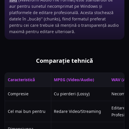
aur pentru sunetul necomprimat pe Windows și
platformele de editare profesională. Acesta stochează
datele în „bucăți” (chunks), fiind formatul preferat
pentru cei care trebuie să mențină o transparență audio
maximă pentru editare ulterioară.
Comparație tehnică
Caracteristică
MPEG (Video/Audio)
WAV (Au
Compresie
Cu pierderi (Lossy)
Necompri
Editare
Cel mai bun pentru
Redare Video/Streaming
Profesio
Dimensiunea