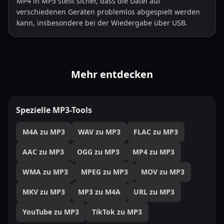
MP4 in MP3 stellt sicher, dass die Datei auf
verschiedenen Geräten problemlos abgespielt werden
kann, insbesondere bei der Wiedergabe über USB.
Mehr entdecken
Spezielle MP3-Tools
M4A zu MP3
WAV zu MP3
FLAC zu MP3
AAC zu MP3
OGG zu MP3
MP4 zu MP3
WMA zu MP3
MPEG zu MP3
MOV zu MP3
MKV zu MP3
MP3 zu M4A
URL zu MP3
YouTube zu MP3
TikTok zu MP3