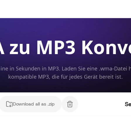
zu MP3 Konv
ine in Sekunden in MP3. Laden Sie eine .wma-Datei h
kompatible MP3, die für jedes Gerät bereit ist.